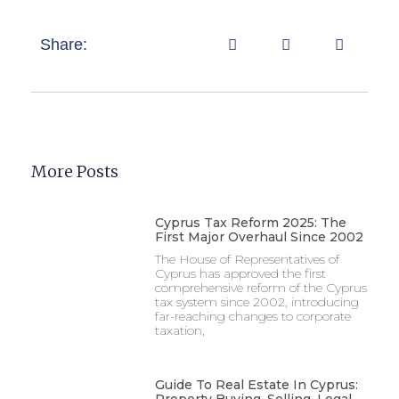
Share:
More Posts
Cyprus Tax Reform 2025: The
First Major Overhaul Since 2002
The House of Representatives of
Cyprus has approved the first
comprehensive reform of the Cyprus
tax system since 2002, introducing
far-reaching changes to corporate
taxation,
Guide To Real Estate In Cyprus:
Property Buying, Selling, Legal