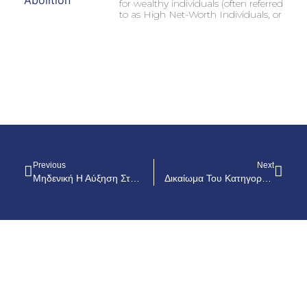
for wealthy individuals (often referred
to as High Net-Worth Individuals, or
Previous
Next
Μηδενική Η Αύξηση Στα Ενοίκια Μέχρι Τον Απρίλιο Του 2023
Δικαίωμα Του Κατηγορούμενου Πρόσβασης Σε Έγγραφα Και Μαρτυρικό Υλικό Του Κατήγορου Σε Ιδιωτική Ποινική Διαδικασία