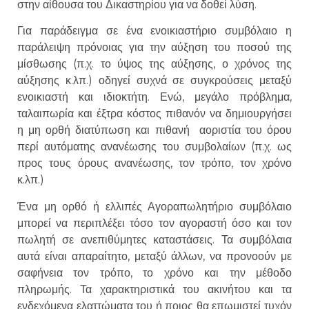
στην αίθουσα του Δικαστηρίου για να δοθεί λύση.
Για παράδειγμα σε ένα ενοικιαστήριο συμβόλαιο η
παράλειψη πρόνοιας για την αύξηση του ποσού της
μίσθωσης (π.χ. το ύψος της αύξησης, ο χρόνος της
αύξησης κ.λπ.) οδηγεί συχνά σε συγκρούσεις μεταξύ
ενοικιαστή και ιδιοκτήτη. Ενώ, μεγάλο πρόβλημα,
ταλαιπωρία και έξτρα κόστος πιθανόν να δημιουργήσει
η μη ορθή διατύπωση και πιθανή αοριστία του όρου
περί αυτόματης ανανέωσης του συμβολαίων (π.χ. ως
προς τους όρους ανανέωσης, τον τρόπο, τον χρόνο
κ.λπ.)
Ένα μη ορθό ή ελλιπές Αγοραπωλητήριο συμβόλαιο
μπορεί να περιπλέξει τόσο τον αγοραστή όσο και τον
πωλητή σε ανεπιθύμητες καταστάσεις. Τα συμβόλαια
αυτά είναι απαραίτητο, μεταξύ άλλων, να προνοούν με
σαφήνεια τον τρόπο, το χρόνο και την μέθοδο
πληρωμής. Τα χαρακτηριστικά του ακινήτου και τα
ενδεχόμενα ελαττώματα του ή ποιος θα επωμιστεί τυχόν