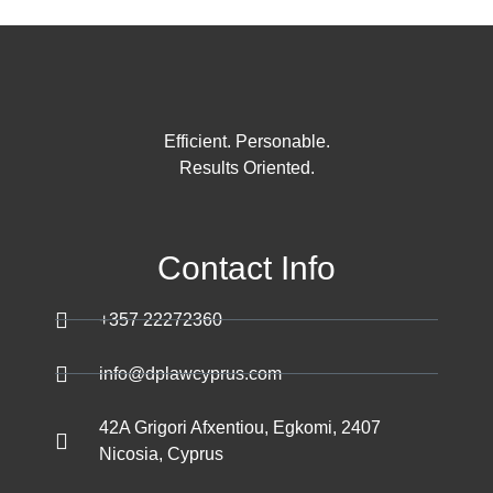
Efficient. Personable.
Results Oriented.
Contact Info
+357 22272360
info@dplawcyprus.com
42A Grigori Afxentiou, Egkomi, 2407
Nicosia, Cyprus