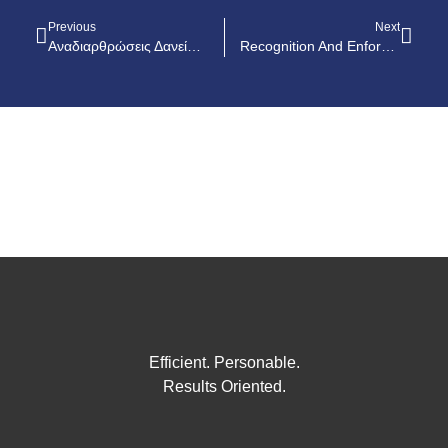
Previous
Next
Αναδιαρθρώσεις Δανείων: Ποιές Είναι Οι Υποχρεώσεις Των Τραπεζών Και Εταιρειών Διαχείρισης
Recognition And Enforcement Of Judgments And Court Settlements Within The EU Through The European Enforcement Order
Efficient. Personable.
Results Oriented.