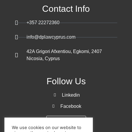
Contact Info
+357 22272360
info@dplawcyprus.com
42A Grigori Afxentiou, Egkomi, 2407
Nicosia, Cyprus
Follow Us
Linkedin
Facebook
Get a Quote
We use cookies on our website to