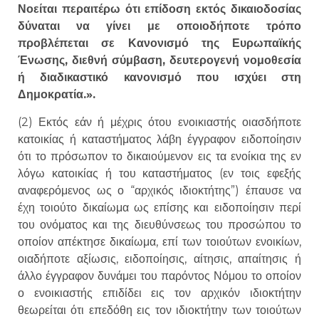
Νοείται περαιτέρω ότι επίδοση εκτός δικαιοδοσίας
δύναται να γίνει με οποιοδήποτε τρόπο
προβλέπεται σε Κανονισμό της Ευρωπαϊκής
Ένωσης, διεθνή σύμβαση, δευτερογενή νομοθεσία
ή διαδικαστικό κανονισμό που ισχύει στη
Δημοκρατία.».
(2) Εκτός εάν ή μέχρις ότου ενοικιαστής οιασδήποτε
κατοικίας ή καταστήματος λάβη έγγραφον ειδοποίησιν
ότι το πρόσωπον το δικαιούμενον εις τα ενοίκια της εν
λόγω κατοικίας ή του καταστήματος (εν τοις εφεξής
αναφερόμενος ως ο “αρχικός ιδιοκτήτης”) έπαυσε να
έχη τοιούτο δικαίωμα ως επίσης και ειδοποίησιν περί
του ονόματος και της διευθύνσεως του προσώπου το
οποίον απέκτησε δικαίωμα, επί των τοιούτων ενοικίων,
οιαδήποτε αξίωσις, ειδοποίησις, αίτησις, απαίτησις ή
άλλο έγγραφον δυνάμει του παρόντος Νόμου το οποίον
ο ενοικιαστής επιδίδει εις τον αρχικόν ιδιοκτήτην
θεωρείται ότι επεδόθη εις τον ιδιοκτήτην των τοιούτων