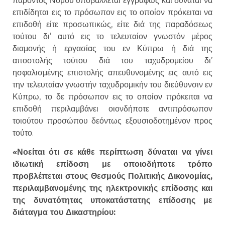
παρόντος Νόμου υποβάλλεται εγγράφως και δύναται να
επιδίδηται εις το πρόσωπον εις το οποίον πρόκειται να
επιδοθή είτε προσωπικώς, είτε διά της παραδόσεως
τούτου δι’ αυτό εις το τελευταίον γνωστόν μέρος
διαμονής ή εργασίας του εν Κύπρω ή διά της
αποστολής τούτου διά του ταχυδρομείου δι’
ησφαλισμένης επιστολής απευθυνομένης εις αυτό εις
την τελευταίαν γνωστήν ταχυδρομικήν του διεύθυνσιν εν
Κύπρω, το δε πρόσωπον εις το οποίον πρόκειται να
επιδοθή περιλαμβάνει οιονδήποτε αντιπρόσωπον
τοιούτου προσώπου δεόντως εξουσιοδοτημένον προς
τούτο.
«Νοείται ότι σε κάθε περίπτωση δύναται να γίνει
ιδιωτική επίδοση με οποιοδήποτε τρόπο
προβλέπεται στους Θεσμούς Πολιτικής Δικονομίας,
περιλαμβανομένης της ηλεκτρονικής επίδοσης και
της δυνατότητας υποκατάστατης επίδοσης με
διάταγμα του Δικαστηρίου: