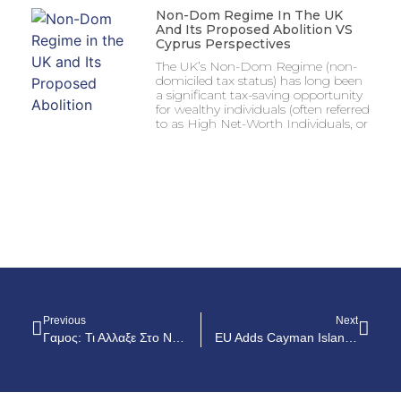
Non-Dom Regime In The UK
And Its Proposed Abolition VS
Cyprus Perspectives
The UK’s Non-Dom Regime (non-
domiciled tax status) has long been
a significant tax-saving opportunity
for wealthy individuals (often referred
to as High Net-Worth Individuals, or
Previous
Next
Γαμος: Τι Αλλαξε Στο Νομο Σχετικα Με Τις Δηλωσεις Προσωπων Περι Ελευθεριας Και Απουσιας Κωλυματος
EU Adds Cayman Islands, Panama, Seychelles To Tax Haven Blacklist