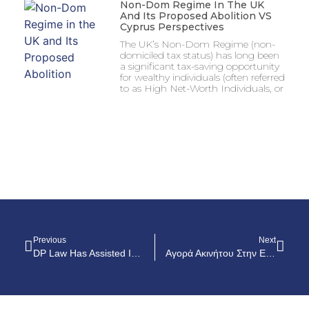
Non-Dom Regime In The UK
And Its Proposed Abolition VS
Cyprus Perspectives
The UK’s Non-Dom Regime (non-
domiciled tax status) has long been
a significant tax-saving opportunity
for wealthy individuals (often referred
to as High Net-Worth Individuals, or
Previous
Next
DP Law Has Assisted In The Successful Closing Of A $3.3 Billion Transaction
Αγορά Ακινήτου Στην Ελλάδα: Τί Να Προσέξετε Για Να Πετύχετε Μια Αποδοτική Επένδυση