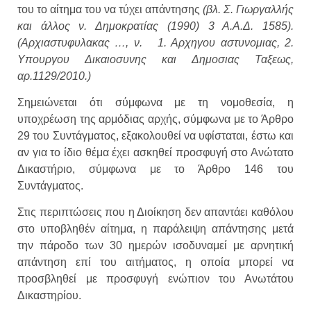
του το αίτημα του να τύχει απάντησης
(βλ. Σ. Γιωργαλλής
και άλλος ν. Δημοκρατίας (1990) 3 Α.Α.Δ. 1585).
(Αρχιαστυφυλακας …, ν. 1. Αρχηγου αστυνομιας, 2.
Υπουργου Δικαιοσυνης και Δημοσιας Ταξεως,
αρ.1129/2010.)
Σημειώνεται ότι σύμφωνα με τη νομοθεσία, η
υποχρέωση της αρμόδιας αρχής, σύμφωνα με το Άρθρο
29 του Συντάγματος, εξακολουθεί να υφίσταται, έστω και
αν για το ίδιο θέμα έχει ασκηθεί προσφυγή στο Ανώτατο
Δικαστήριο, σύμφωνα με το Άρθρο 146 του
Συντάγματος.
Στις περιπτώσεις που η Διοίκηση δεν απαντάει καθόλου
στο υποβληθέν αίτημα, η παράλειψη απάντησης μετά
την πάροδο των 30 ημερών ισοδυναμεί με αρνητική
απάντηση επί του αιτήματος, η οποία μπορεί να
προσβληθεί με προσφυγή ενώπιον του Ανωτάτου
Δικαστηρίου.