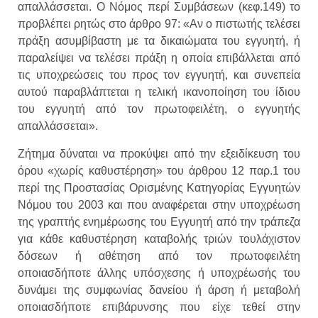
απαλλάσσεται. Ο Νόμος περί Συμβάσεων (κεφ.149) το
προβλέπει ρητώς στο άρθρο 97: «Αν ο πιστωτής τελέσει
πράξη ασυμβίβαστη με τα δικαιώματα του εγγυητή, ή
παραλείψει να τελέσει πράξη η οποία επιβάλλεται από
τις υποχρεώσεις του προς τον εγγυητή, και συνεπεία
αυτού παραβλάπτεται η τελική ικανοποίηση του ίδιου
του εγγυητή από τον πρωτοφειλέτη, ο εγγυητής
απαλλάσσεται».
Ζήτημα δύναται να προκύψει από την εξειδίκευση του
όρου «χωρίς καθυστέρηση» του άρθρου 12 παρ.1 του
περί της Προστασίας Ορισμένης Κατηγορίας Εγγυητών
Νόμου του 2003 και που αναφέρεται στην υποχρέωση
της γραπτής ενημέρωσης του Εγγυητή από την τράπεζα
για κάθε καθυστέρηση καταβολής τριών τουλάχιστον
δόσεων ή αθέτηση από τον πρωτοφειλέτη
οποιασδήποτε άλλης υπόσχεσης ή υποχρέωσής του
δυνάμει της συμφωνίας δανείου ή άρση ή μεταβολή
οποιασδήποτε επιβάρυνσης που είχε τεθεί στην