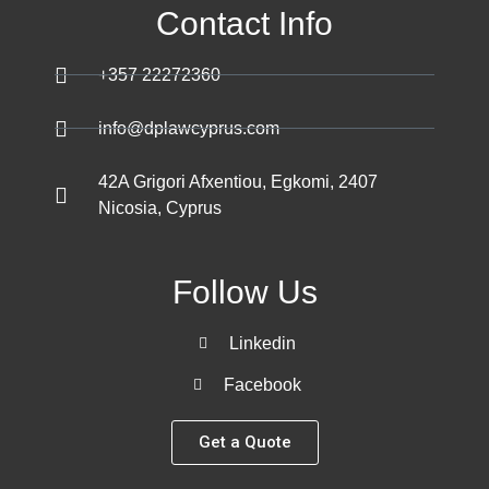
Contact Info
+357 22272360
info@dplawcyprus.com
42A Grigori Afxentiou, Egkomi, 2407
Nicosia, Cyprus
Follow Us
Linkedin
Facebook
Get a Quote