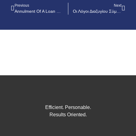
Previous
Next
Annulment Of A Loan Contract In Swiss Francs: The Borrower Is Entitled To Claim Compensation In Addition To The Repayment Of Monthly Installments Paid
Οι Λόγοι Διαζυγίου Σύμφωνα Με Το Κυπριακό Οικογενειακό Δίκαιο
Efficient. Personable.
Results Oriented.