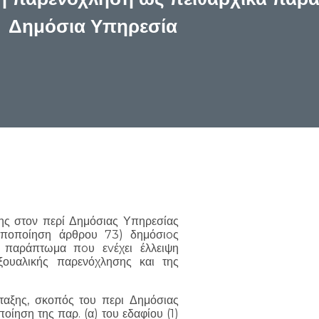
Δημόσια Υπηρεσία
σης στον περί Δημόσιας Υπηρεσίας
ροποποίηση άρθρου 73) δημόσιoς
ι παράπτωμα πoυ εvέχει έλλειψη
εξουαλικής παρενόχλησης και της
άταξης, σκοπός του περι Δημόσιας
ίηση της παρ. (α) του εδαφίου (1)