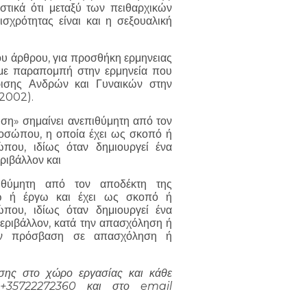
στικά ότι μεταξύ των πειθαρχικών
σχρότητας είναι και η σεξουαλική
ιου άρθρου, για προσθήκη ερμηνειας
με παραπομπή στην ερμηνεία που
ρισης Ανδρών και Γυναικών στην
/2002).
ση» σημαίνει ανεπιθύμητη από τον
ροσώπου, η οποία έχει ως σκοπό ή
που, ιδίως όταν δημιουργεί ένα
εριβάλλον και
πιθύμητη από τον αποδέκτη της
γω ή έργω και έχει ως σκοπό ή
που, ιδίως όταν δημιουργεί ένα
ό περιβάλλον, κατά την απασχόληση ή
την πρόσβαση σε απασχόληση ή
ησης στο χώρο εργασίας και κάθε
. +35722272360 και στο email