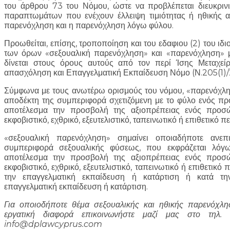
του άρθρου 73 του Νόμου, ώστε να προβλέπεται διευκρινι
παραπτωμάτων που ενέχουν έλλειψη τιμιότητας ή ηθικής αι
παρενόχληση και η παρενόχληση λόγω φύλου.
Προωθείται, επίσης, τροποποίηση και του εδαφιου (2) του ιδ
των όρων «σεξουαλική παρενόχληση» και «παρενόχληση» 
δίνεται στους όρους αυτούς από τον περί Ίσης Μεταχεί
απασχόληση και Επαγγελματική Εκπαίδευση Νόμο (Ν.205(1)
Σύμφωνα με τους ανωτέρω ορισμούς του νόμου, «παρενόχλη
αποδέκτη της συμπεριφορά σχετιζόμενη με το φύλο ενός π
αποτέλεσμα την προσβολή της αξιοπρέπειας ενός προσώ
εκφοβιστικό, εχθρικό, εξευτελιστικό, ταπεινωτικό ή επιθετικό π
«σεξουαλική παρενόχληση» σημαίνει οποιαδήποτε ανε
συμπεριφορά σεξουαλικής φύσεως, που εκφράζεται λό
αποτέλεσμα την προσβολή της αξιοπρέπειας ενός προσώ
εκφοβιστικό, εχθρικό, εξευτελιστικό, ταπεινωτικό ή επιθετικ
την επαγγελματική εκπαίδευση ή κατάρτιση ή κατά 
επαγγελματική εκπαίδευση ή κατάρτιση.
Για οποιοδήποτε θέμα σεξουαλικής και ηθικής παρενόχλ
εργατική διαφορά επικοινωνήστε μαζί μας στο τηλ
info@dplawcyprus.com