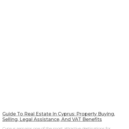
Guide To Real Estate In Cyprus: Property Buying,
Selling, Legal Assistance, And VAT Benefits
Cyprus remains one of the most attractive destinations for