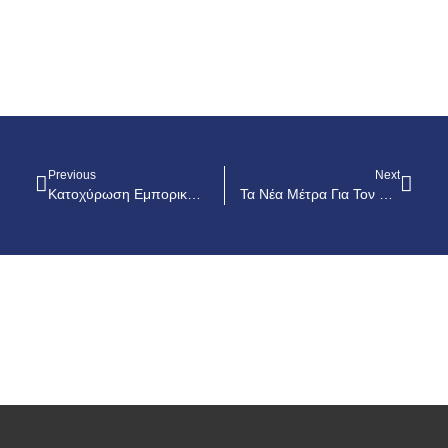
Previous
Next
Κατοχύρωση Εμπορικού Σήματος: Η Σημασία Της Έγκυρης Κατάθεσης Με Αφορμή Πρόσφατη Περίπτωση
Τα Νέα Μέτρα Για Τον Covid-19: Σε Lockdown Η Κύπρος Μέχρι 31.1.2021