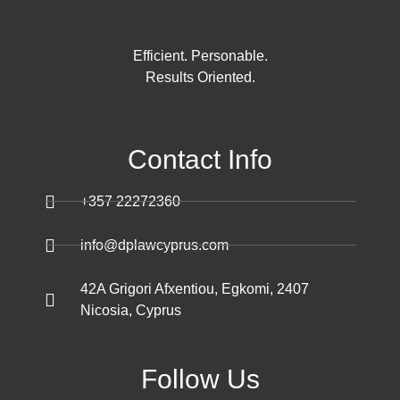
Efficient. Personable.
Results Oriented.
Contact Info
+357 22272360
info@dplawcyprus.com
42A Grigori Afxentiou, Egkomi, 2407
Nicosia, Cyprus
Follow Us