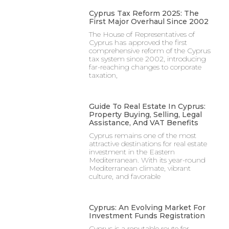
Cyprus Tax Reform 2025: The
First Major Overhaul Since 2002
The House of Representatives of
Cyprus has approved the first
comprehensive reform of the Cyprus
tax system since 2002, introducing
far-reaching changes to corporate
taxation,
Guide To Real Estate In Cyprus:
Property Buying, Selling, Legal
Assistance, And VAT Benefits
Cyprus remains one of the most
attractive destinations for real estate
investment in the Eastern
Mediterranean. With its year-round
Mediterranean climate, vibrant
culture, and favorable
Cyprus: An Evolving Market For
Investment Funds Registration
Cyprus is a reputable route for