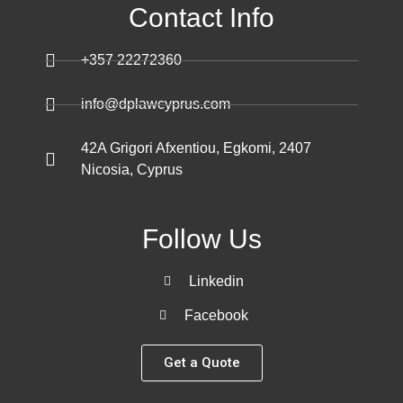
Contact Info
+357 22272360
info@dplawcyprus.com
42A Grigori Afxentiou, Egkomi, 2407
Nicosia, Cyprus
Follow Us
Linkedin
Facebook
Get a Quote