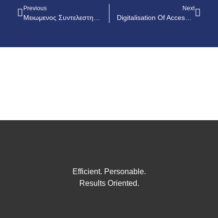
Previous
Next
Μειωμενος Συντελεστης ΦΠΑ 5% Από 1 Ιουλιου 2020 Έως 10 Ιανουαριου 2021 Σε Ξενοδοχεια, Εστιατορια & Μεταφορες
Digitalisation Of Access To Justice: A New Agreement Will Benefit Citizens
Efficient. Personable.
Results Oriented.